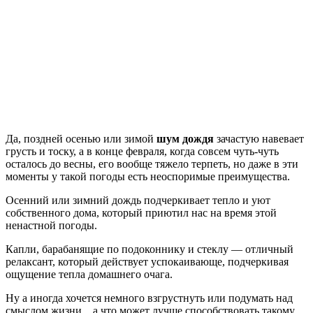
Да, поздней осенью или зимой
шум дождя
зачастую навевает
грусть и тоску, а в конце февраля, когда совсем чуть-чуть
осталось до весны, его вообще тяжело терпеть, но даже в эти
моменты у такой погоды есть неоспоримые преимущества.
Осенний или зимний дождь подчеркивает тепло и уют
собственного дома, который приютил нас на время этой
ненастной погоды.
Капли, барабанящие по подоконнику и стеклу — отличный
релаксант, который действует успокаивающе, подчеркивая
ощущение тепла домашнего очага.
Ну а иногда хочется немного взгрустнуть или подумать над
смыслом жизни…а что может лучше способствовать такому