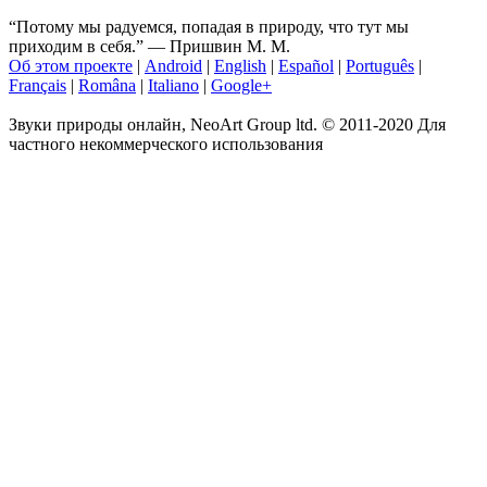
“Потому мы радуемся, попадая в природу, что тут мы
приходим в себя.” ― Пришвин М. М.
Об этом проекте
|
Android
|
English
|
Español
|
Português
|
Français
|
Româna
|
Italiano
|
Google+
Звуки природы онлайн, NeoArt Group ltd. © 2011-2020 Для
частного некоммерческого использования