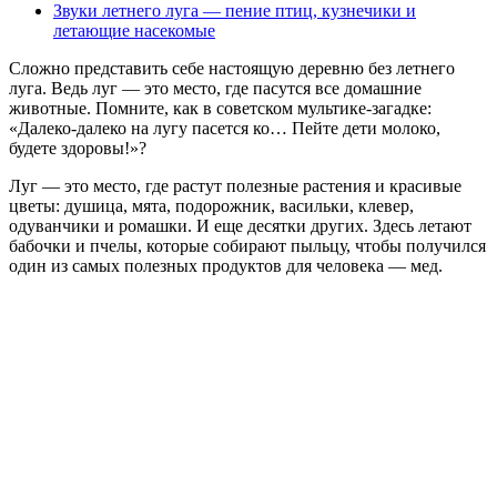
Звуки летнего луга — пение птиц, кузнечики и
летающие насекомые
Сложно представить себе настоящую деревню без летнего
луга. Ведь луг — это место, где пасутся все домашние
животные. Помните, как в советском мультике-загадке:
«Далеко-далеко на лугу пасется ко… Пейте дети молоко,
будете здоровы!»?
Луг — это место, где растут полезные растения и красивые
цветы: душица, мята, подорожник, васильки, клевер,
одуванчики и ромашки. И еще десятки других. Здесь летают
бабочки и пчелы, которые собирают пыльцу, чтобы получился
один из самых полезных продуктов для человека — мед.